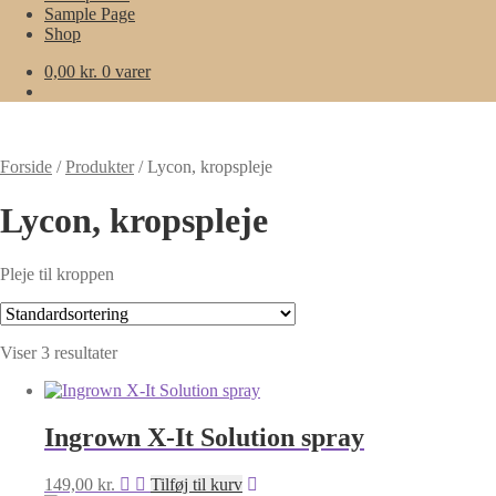
Sample Page
Shop
0,00
kr.
0 varer
Forside
/
Produkter
/
Lycon, kropspleje
Lycon, kropspleje
Pleje til kroppen
Viser 3 resultater
Ingrown X-It Solution spray
149,00
kr.
Tilføj til kurv