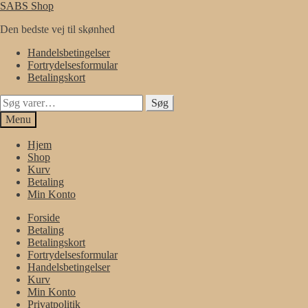
Spring
Spring
SABS Shop
til
til
Den bedste vej til skønhed
navigation
indhold
Handelsbetingelser
Fortrydelsesformular
Betalingskort
Søg
Søg
efter:
Menu
Hjem
Shop
Kurv
Betaling
Min Konto
Forside
Betaling
Betalingskort
Fortrydelsesformular
Handelsbetingelser
Kurv
Min Konto
Privatpolitik