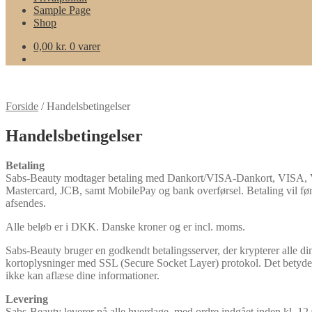
Sample Page
Shop
0,00
kr.
0 varer
Forside
/
Handelsbetingelser
Handelsbetingelser
Betaling
Sabs-Beauty modtager betaling med Dankort/VISA-Dankort, VISA, 
Mastercard, JCB, samt MobilePay og bank overførsel. Betaling vil førs
afsendes.
Alle beløb er i DKK. Danske kroner og er incl. moms.
Sabs-Beauty bruger en godkendt betalingsserver, der krypterer alle di
kortoplysninger med SSL (Secure Socket Layer) protokol. Det betyde
ikke kan aflæse dine informationer.
Levering
Sabs-Beauty leverer på alle hverdage, med ordre indgået inden kl. 12