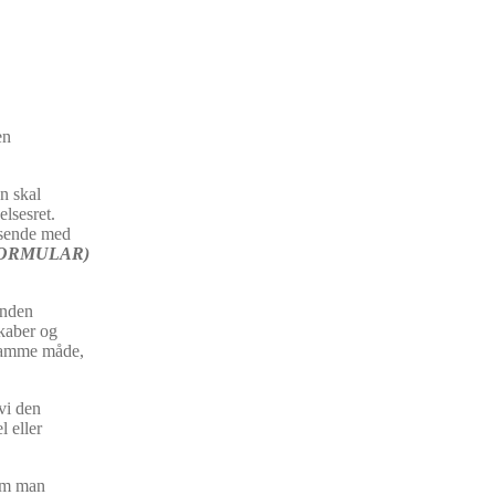
en
n skal
lsesret.
 sende med
FORMULAR)
anden
skaber og
 samme måde,
vi den
l eller
som man