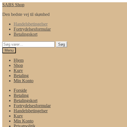
Spring
Spring
SABS Shop
til
til
Den bedste vej til skønhed
navigation
indhold
Handelsbetingelser
Fortrydelsesformular
Betalingskort
Søg
Søg
efter:
Menu
Hjem
Shop
Kurv
Betaling
Min Konto
Forside
Betaling
Betalingskort
Fortrydelsesformular
Handelsbetingelser
Kurv
Min Konto
Privatpolitik