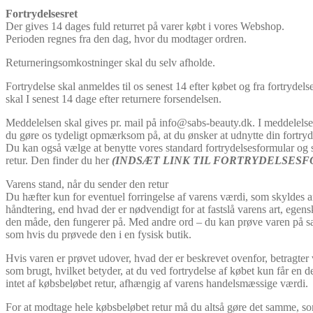
Fortrydelsesret
Der gives 14 dages fuld returret på varer købt i vores Webshop.
Perioden regnes fra den dag, hvor du modtager ordren.
Returneringsomkostninger skal du selv afholde.
Fortrydelse skal anmeldes til os senest 14 efter købet og fra fortrydels
skal I senest 14 dage efter returnere forsendelsen.
Meddelelsen skal gives pr. mail på info@sabs-beauty.dk. I meddelelse
du gøre os tydeligt opmærksom på, at du ønsker at udnytte din fortryde
Du kan også vælge at benytte vores standard fortrydelsesformular og
retur. Den finder du her
(INDSÆT LINK TIL FORTRYDELSES
Varens stand, når du sender den retur
Du hæfter kun for eventuel forringelse af varens værdi, som skyldes 
håndtering, end hvad der er nødvendigt for at fastslå varens art, egen
den måde, den fungerer på. Med andre ord – du kan prøve varen på
som hvis du prøvede den i en fysisk butik.
Hvis varen er prøvet udover, hvad der er beskrevet ovenfor, betragter 
som brugt, hvilket betyder, at du ved fortrydelse af købet kun får en de
intet af købsbeløbet retur, afhængig af varens handelsmæssige værdi.
For at modtage hele købsbeløbet retur må du altså gøre det samme, 