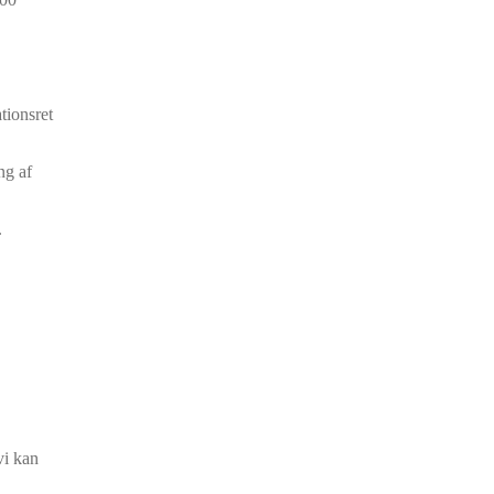
tionsret
ng af
.
vi kan