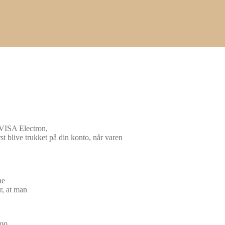
VISA Electron,
t blive trukket på din konto, når varen
ne
r, at man
.00