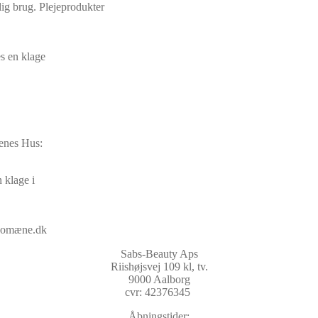
lig brug. Plejeprodukter
s en klage
nenes Hus:
 klage i
@domæne.dk
Sabs-Beauty Aps
Riishøjsvej 109 kl, tv.
9000 Aalborg
cvr: 42376345
Åbningstider: