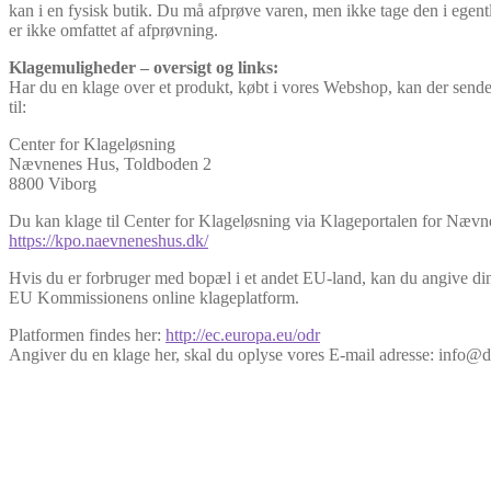
kan i en fysisk butik. Du må afprøve varen, men ikke tage den i egent
er ikke omfattet af afprøvning.
Klagemuligheder – oversigt og links:
Har du en klage over et produkt, købt i vores Webshop, kan der sende
til:
Center for Klageløsning
Nævnenes Hus, Toldboden 2
8800 Viborg
Du kan klage til Center for Klageløsning via Klageportalen for Næv
https://kpo.naevneneshus.dk/
Hvis du er forbruger med bopæl i et andet EU-land, kan du angive din
EU Kommissionens online klageplatform.
Platformen findes her:
http://ec.europa.eu/odr
Angiver du en klage her, skal du oplyse vores E-mail adresse: info