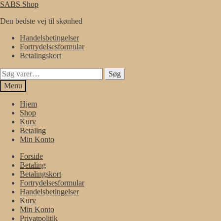
Spring
Spring
SABS Shop
til
til
Den bedste vej til skønhed
navigation
indhold
Handelsbetingelser
Fortrydelsesformular
Betalingskort
Søg
Søg
efter:
Menu
Hjem
Shop
Kurv
Betaling
Min Konto
Forside
Betaling
Betalingskort
Fortrydelsesformular
Handelsbetingelser
Kurv
Min Konto
Privatpolitik