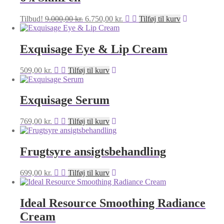
4.500,00 kr..
3.499,00 kr..
Den
Den
Tilbud!
9.000,00
kr.
6.750,00
kr.
Tilføj til kurv
oprindelige
aktuelle
pris
pris
var:
er:
Exquisage Eye & Lip Cream
9.000,00 kr..
6.750,00 kr..
509,00
kr.
Tilføj til kurv
Exquisage Serum
769,00
kr.
Tilføj til kurv
Frugtsyre ansigtsbehandling
699,00
kr.
Tilføj til kurv
Ideal Resource Smoothing Radiance
Cream