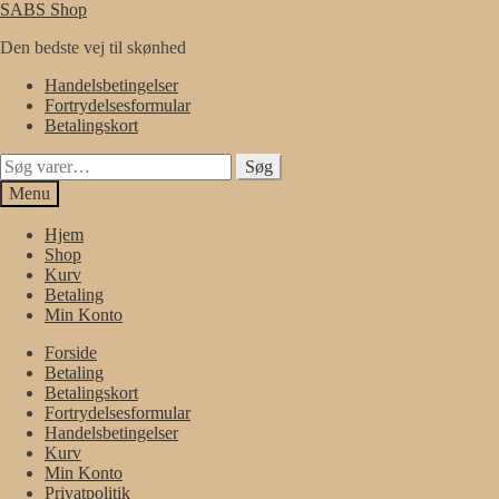
Spring
Spring
SABS Shop
til
til
Den bedste vej til skønhed
navigation
indhold
Handelsbetingelser
Fortrydelsesformular
Betalingskort
Søg
Søg
efter:
Menu
Hjem
Shop
Kurv
Betaling
Min Konto
Forside
Betaling
Betalingskort
Fortrydelsesformular
Handelsbetingelser
Kurv
Min Konto
Privatpolitik