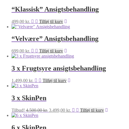
“Klassisk” Ansigtsbehandling
499,00
kr.
Tilføj til kurv
“Velvære” Ansigtsbehandling
699,00
kr.
Tilføj til kurv
3 x Frugtsyre ansigtsbehandling
1.499,00
kr.
Tilføj til kurv
3 x SkinPen
Den
Den
Tilbud!
4.500,00
kr.
3.499,00
kr.
Tilføj til kurv
oprindelige
aktuelle
pris
pris
var:
er:
6 x SkinPen