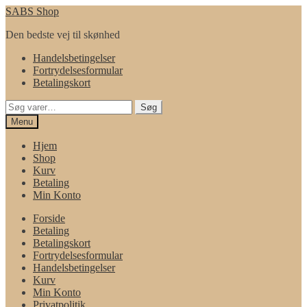
Spring
Spring
SABS Shop
til
til
Den bedste vej til skønhed
navigation
indhold
Handelsbetingelser
Fortrydelsesformular
Betalingskort
Søg
Søg
efter:
Menu
Hjem
Shop
Kurv
Betaling
Min Konto
Forside
Betaling
Betalingskort
Fortrydelsesformular
Handelsbetingelser
Kurv
Min Konto
Privatpolitik