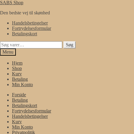
Spring
Spring
SABS Shop
til
til
Den bedste vej til skønhed
navigation
indhold
Handelsbetingelser
Fortrydelsesformular
Betalingskort
Søg
Søg
efter:
Menu
Hjem
Shop
Kurv
Betaling
Min Konto
Forside
Betaling
Betalingskort
Fortrydelsesformular
Handelsbetingelser
Kurv
Min Konto
Privatpolitik