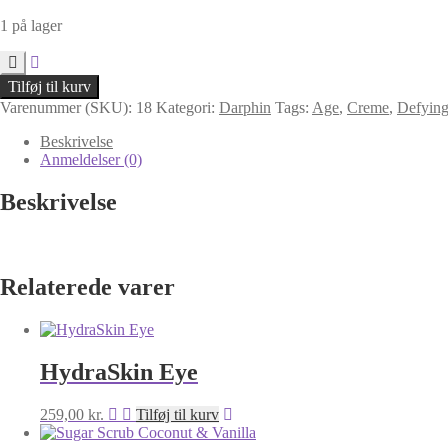
1 på lager
HydraSkin
Tilføj til kurv
Light
Varenummer (SKU):
18
Kategori:
Darphin
Tags:
Age
,
Creme
,
Defyin
antal
Beskrivelse
Anmeldelser (0)
Beskrivelse
Relaterede varer
HydraSkin Eye
259,00
kr.
Tilføj til kurv