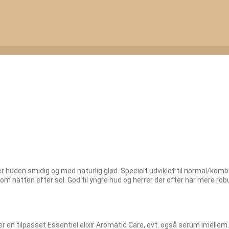
der huden smidig og med naturlig glød. Specielt udviklet til normal/kom
natten efter sol. God til yngre hud og herrer der ofter har mere rob
en tilpasset Essentiel elixir Aromatic Care, evt. også serum imellem.